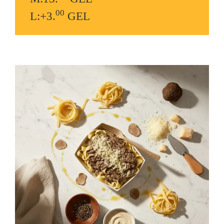
00
L:+3.
GEL