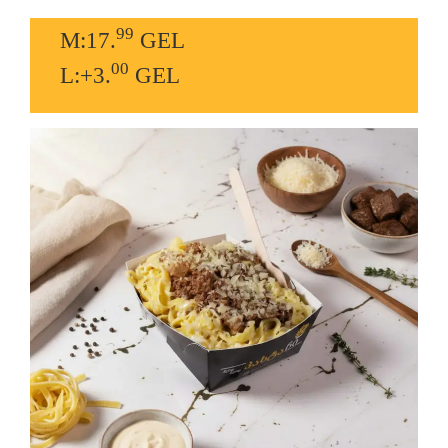
99
M:17.
GEL
00
L:+3.
GEL