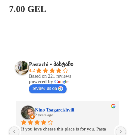
7.00 GEL
Pastachi • პასტაჩი
4.2
Based on 221 reviews
powered by
G
o
o
g
l
e
review us on
Nino Tsagareishvili
2 years ago
, 
If you love cheese this place is for you. Pasta 
Gre