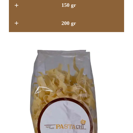
+
150 gr
+
200 gr
18.9 GEL
21.9 GEL