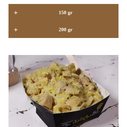
+
150 gr
+
200 gr
14.9 GEL
17.9 GEL