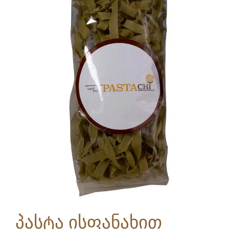
პასტა ისფანახით